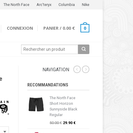
The North Face
Arc'teryx
Columbia
Nike
CONNEXION
PANIER
/
0.00 €
0
NAVIGATION
e
RECOMMANDATIONS
The North Face
Short Horizon
Sunnyside Black
Regular
50.00 €
29.90 €