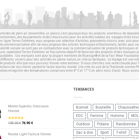
ctivités de plein air doivent être un plaisir, c’est pourquoi tous les produits sont tenus de répond
fonctionnels, des équipements et des chaussures pour les activités outdoor, les voyages et les lois
ue en ligne Terres Extrêmes vous propose une sélection d’articles polyvalents choisis avec soin po
a commercialisation afin de vous proposer des articles techniques et fonctionnels, taillés pour sa
nsabilité sociale ne sont pas en contradiction avec la commercialisation de produits techniques et 
ature, cependant Terres Extrêmes se fixe comme objectif de favoriser des produits et des marques 
es équitables. Ces marques sont pour la plupart membres de
Bluesign®
et de la
Fair Wear Foundatio
différents univers pour des activités en pleine nature, en ville ou tactiques. Le Voyage est une no
e produits afin que vous puissiez trouver votre bonheur. Si vous cherchez une veste chaude pour
 Certains de nos clients partent à l’autre bout du monde. Une ville du sud de la Thaïlande comme P
Sydney enregistre des températures comprises entre 8°C et 17°C en plein mois d’août. Nous avons 
TENDANCES
Montre Superdry Colosseum
Bonnet
Bouteille
Chaussette
Homme
EDC
Femme
Homme
MOL
109.00 €
76.90 €
5
sur 5
Outdoor
Polaire
Randonnée
Sac à dos
Sport
T-shirt
Tac
Nuvola Light Fuchsia Femme