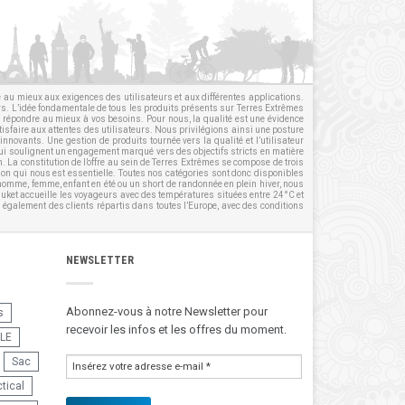
re au mieux aux exigences des utilisateurs et aux différentes applications.
irs. L’idée fondamentale de tous les produits présents sur Terres Extrêmes
ur répondre au mieux à vos besoins. Pour nous, la qualité est une évidence
tisfaire aux attentes des utilisateurs. Nous privilégions ainsi une posture
innovants. Une gestion de produits tournée vers la qualité et l’utilisateur
qui soulignent un engagement marqué vers des objectifs stricts en matière
n
. La constitution de l’offre au sein de Terres Extrêmes se compose de trois
tion qui nous est essentielle. Toutes nos catégories sont donc disponibles
homme
,
femme
,
enfant
en été ou un short de randonnée en plein hiver, nous
huket accueille les voyageurs avec des températures situées entre 24°C et
également des clients répartis dans toutes l’Europe, avec des conditions
NEWSLETTER
Abonnez-vous à notre Newsletter pour
s
recevoir les infos et les offres du moment.
LE
Sac
tical