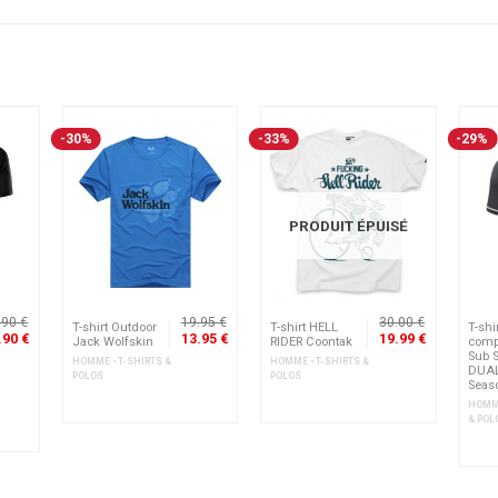
-30%
-33%
-29%
PRODUIT ÉPUISÉ
.90 €
19.95 €
30.00 €
T-shirt Outdoor
T-shirt HELL
T-shi
.90 €
13.95 €
19.99 €
Jack Wolfskin
RIDER Coontak
comp
Sub S
HOMME • T-SHIRTS &
HOMME • T-SHIRTS &
DUAL
POLOS
POLOS
Seas
HOMME
& POL