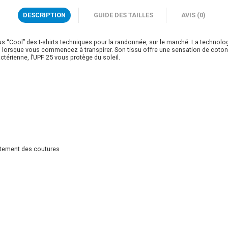
DESCRIPTION
GUIDE DES TAILLES
AVIS (0)
lus “Cool” des t-shirts techniques pour la randonnée, sur le marché. La technolo
u lorsque vous commencez à transpirer. Son tissu offre une sensation de coton
térienne, l’UPF 25 vous protège du soleil.
ottement des coutures