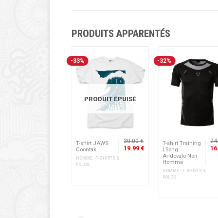
PRODUITS APPARENTÉS
-33%
-32%
PRODUIT ÉPUISÉ
14.90 €
30.00 €
24
irt Izas
T-shirt JAWS
T-shirt Training
8.95 €
19.99 €
16
s Noir
Coontak
LSong
Andevalo Noir
E • T-SHIRTS &
HOMME • T-SHIRTS &
Homme
OS
POLOS
HOMME • T-SHIRTS &
POLOS