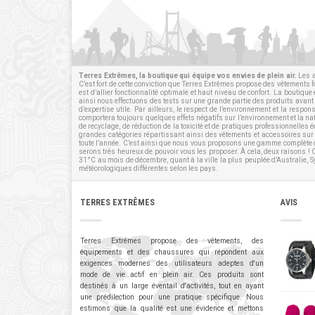
Terres Extrêmes, la boutique qui équipe vos envies de plein air.
Les a
C’est fort de cette conviction que Terres Extrêmes propose des vêtements 
est d’allier fonctionnalité optimale et haut niveau de confort. La boutiq
ainsi nous effectuons des tests sur une grande partie des produits avant l
d’expertise utile. Par ailleurs, le respect de l’environnement et la respo
comportera toujours quelques effets négatifs sur l’environnement et la n
de recyclage, de réduction de la toxicité et de pratiques professionnell
grandes catégories répartissant ainsi des vêtements et
accessoires
sur 
toute l’année. C’est ainsi que nous vous proposons une gamme complète d
serons très heureux de pouvoir vous les proposer. À cela, deux raisons !
31°C au mois de décembre, quant à la ville la plus peuplée d’Australie, 
météorologiques différentes selon les pays.
TERRES EXTRÊMES
AVIS
Terres Extrêmes propose des vêtements, des
équipements et des chaussures qui répondent aux
exigences modernes des utilisateurs adeptes d'un
mode de vie actif en plein air. Ces produits sont
destinés à un large éventail d'activités, tout en ayant
une prédilection pour une pratique spécifique. Nous
estimons que la qualité est une évidence et mettons