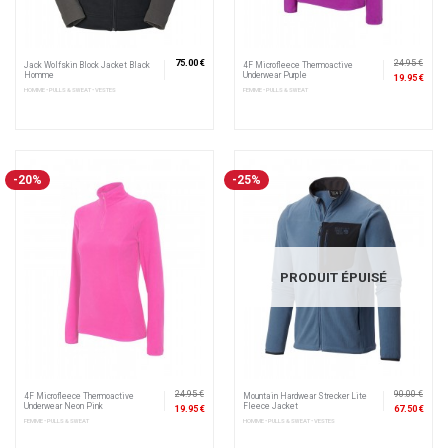
75.00 €
24.95 €
Jack Wolfskin Block Jacket Black
4F Microfleece Thermoactive
Homme
Underwear Purple
19.95 €
HOMME • PULLS & SWEAT • VESTES
FEMME • PULLS & SWEAT
-20%
-25%
PRODUIT ÉPUISÉ
24.95 €
90.00 €
4F Microfleece Thermoactive
Mountain Hardwear Strecker Lite
Underwear Neon Pink
Fleece Jacket
19.95 €
67.50 €
FEMME • PULLS & SWEAT
HOMME • PULLS & SWEAT • VESTES