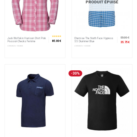
PRODUIT ÉPUISÉ
55.00 €
Jack Wolfskin Harrison Shirt Pink
Chemise The North Face Hypress
5
sur 5
85.00 €
Passion Checks Femme
SS Drummer Blue
35.75 €
CHEMISES • FEMME
CHEMISES • HOMME
-30%