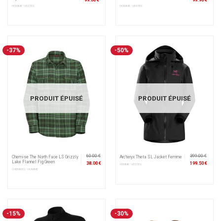
HOMME • VESTES
HOMME • VESTES
-37%
-50%
PRODUIT ÉPUISÉ
PRODUIT ÉPUISÉ
60.00 €
399.00 €
Chemise The North Face LS Grizzly
Arc'teryx Theta SL Jacket Femme
Lake Flannel Fig Green
38.00 €
199.50 €
FEMME • VESTES
CHEMISES • HOMME
-15%
-30%