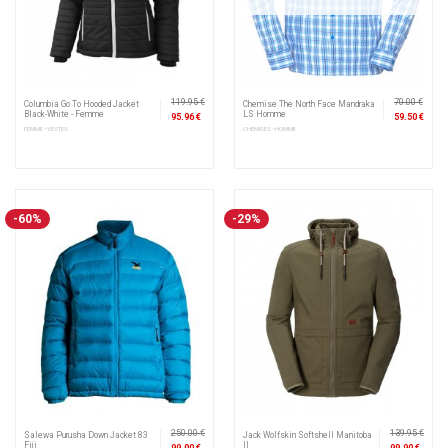
119.95 €
70.00 €
Columbia Go To Hooded Jacket
Chemise The North Face Mandraka
Black-White - Femme
LS Homme
95.96 €
59.50 €
FEMME • VESTES
CHEMISES • HOMME
-60%
-29%
250.00 €
139.95 €
Salewa Purusha Down Jacket 83
Jack Wolfskin Softshell Manitoba
Fiji
II
99.00 €
99.90 €