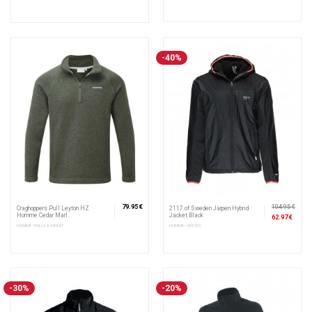
-40%
79.95 €
104.95 €
Craghoppers Pull Leyton HZ
2117 of Sweden Järpen Hybrid
Homme Cedar Marl
Jacket Black
62.97 €
HOMME • PULLS & SWEAT
HOMME • VESTES
-30%
-20%