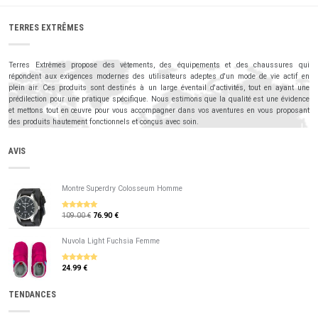
TERRES EXTRÊMES
Terres Extrêmes propose des vêtements, des équipements et des chaussures qui
répondent aux exigences modernes des utilisateurs adeptes d'un mode de vie actif en
plein air. Ces produits sont destinés à un large éventail d'activités, tout en ayant une
prédilection pour une pratique spécifique. Nous estimons que la qualité est une évidence
et mettons tout en œuvre pour vous accompagner dans vos aventures en vous proposant
des produits hautement fonctionnels et conçus avec soin.
AVIS
Montre Superdry Colosseum Homme
109.00 €
76.90 €
5
sur 5
Nuvola Light Fuchsia Femme
24.99 €
5
sur 5
TENDANCES