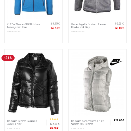
69.95 €
90.00 €
2117 of Sweden 3D Storklinten
Veste Regatta Coldwell Fleece
fleece jacket Blue
Hoodie Rock Grey
52.45 €
63.00 €
HOMME • VESTES
HOMME • VESTES
-21%
129.00 €
Doudoune Femme Columbia
Doudoune sans manches Nike
5
sur 5
125.00 €
Cordelia Noir
Anthem 700 Femme
99.00 €
FEMME • VESTES
FEMME • VESTES