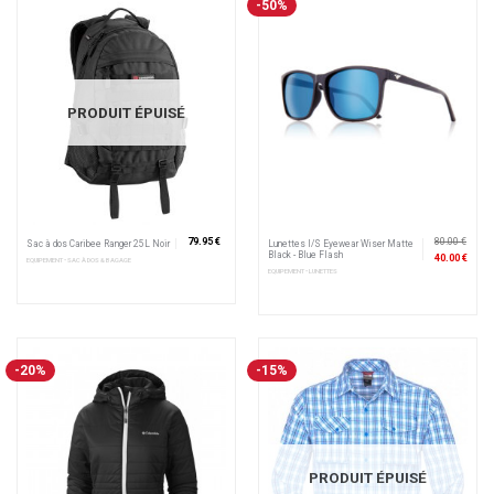
-50%
PRODUIT ÉPUISÉ
79.95 €
80.00 €
Sac à dos Caribee Ranger 25L Noir
Lunettes I/S Eyewear Wiser Matte
Black - Blue Flash
40.00 €
EQUIPEMENT • SAC À DOS & BAGAGE
EQUIPEMENT • LUNETTES
-20%
-15%
PRODUIT ÉPUISÉ