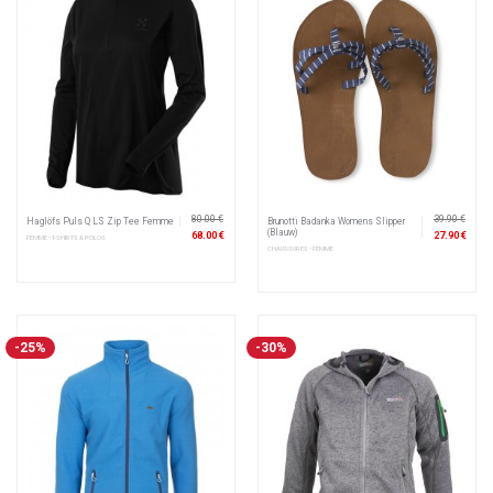
80.00 €
39.90 €
Haglöfs Puls Q LS Zip Tee Femme
Brunotti Badanka Womens Slipper
(Blauw)
68.00 €
27.90 €
FEMME • T-SHIRTS & POLOS
CHAUSSURES • FEMME
-25%
-30%