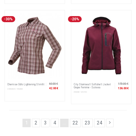
-30%
-20%
60.00 €
170.00 €
Chemise Odlo Lightening Slimfit
City Stormwall Softshell Jacket
Grape Femme - Salewa
42.00 €
136.00 €
CHEMISES • FEMME
FEMME • VESTES
1
2
3
4
…
22
23
24