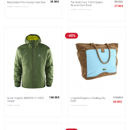
24.90 €
39.95 €
Berg Outdoor Polo Catalpa Dark Blue
The North Face T-Shirt Graphic
Reaxion Crew Black
27.90 €
HOMME • T-SHIRTS & POLOS
HOMME • T-SHIRTS & POLOS
-40%
160.00 €
115.00 €
Veste Haglöfs BARRIER III HOOD
Lilypond Magnolia Handbag Sky
Juniper
Earth
69.00 €
HOMME • VESTES
SAC À DOS & BAGAGE