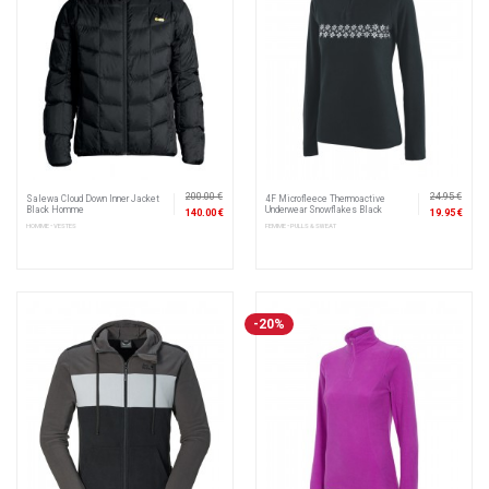
200.00 €
24.95 €
Salewa Cloud Down Inner Jacket
4F Microfleece Thermoactive
Black Homme
Underwear Snowflakes Black
140.00 €
19.95 €
HOMME • VESTES
FEMME • PULLS & SWEAT
-20%