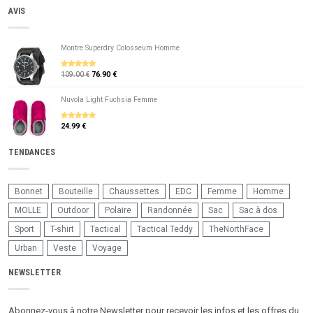
AVIS
Montre Superdry Colosseum Homme
109.00 €
76.90 €
5
sur 5
Nuvola Light Fuchsia Femme
24.99 €
5
sur 5
TENDANCES
Bonnet
Bouteille
Chaussettes
EDC
Femme
Homme
MOLLE
Outdoor
Polaire
Randonnée
Sac
Sac à dos
Sport
T-shirt
Tactical
Tactical Teddy
TheNorthFace
Urban
Veste
Voyage
NEWSLETTER
Abonnez-vous à notre Newsletter pour recevoir les infos et les offres du