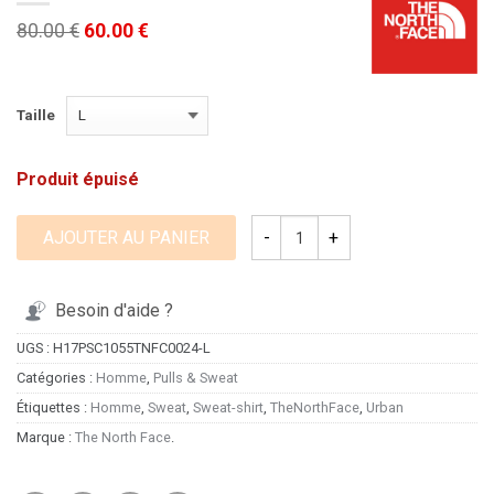
80.00 €
60.00 €
Taille
Produit épuisé
AJOUTER AU PANIER
Besoin d'aide ?
UGS :
H17PSC1055TNFC0024-L
Catégories :
Homme
,
Pulls & Sweat
Étiquettes :
Homme
,
Sweat
,
Sweat-shirt
,
TheNorthFace
,
Urban
Marque :
The North Face
.