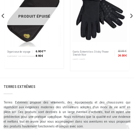
PRODUIT ÉPUISÉ
–
32.00 €
6.90 €
Organiseur de voyage
Gants Extremities Sticky Power
Stretch Noir
24.00 €
8.90 €
EQUIPEMENT • SAC À DOS & BAGAGE
GANTS • GANTS
TERRES EXTRÊMES
Terres Extrêmes propose des vêtements, des équipements et des chaussures qui
répondent aux exigences modernes des utilisateurs adeptes d'un mode de vie actif en
plein air. Ces produits sont destinés à un large éventail d'activités, tout en ayant une
prédilection pour une pratique spécifique. Nous estimons que la qualité est une évidence
et mettons tout en œuvre pour vous accompagner dans vos aventures en vous proposant
des produits hautement fonctionnels et conçus avec soin.