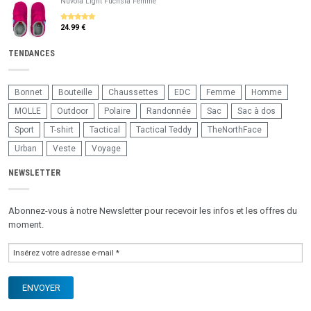
Nuvola Light Fuchsia Femme
24.99 €
5
sur 5
TENDANCES
Bonnet
Bouteille
Chaussettes
EDC
Femme
Homme
MOLLE
Outdoor
Polaire
Randonnée
Sac
Sac à dos
Sport
T-shirt
Tactical
Tactical Teddy
TheNorthFace
Urban
Veste
Voyage
NEWSLETTER
Abonnez-vous à notre Newsletter pour recevoir les infos et les offres du
moment.