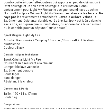
combo cuillère-fourchette-couteau qui apporte un peu de civilisation à
l’état sauvage et un peu d’état sauvage à la civilisation. Conçu
spécialement pour Light My Fire par le designer scandinave Joachim
Nordwall. La Spork Original Light My Fire est
résistante à la chaleur
.
Ne
raye pas
les revêtements antiadhésifs.
Lavable au lave-vaisselle
.
Extrêmement résistante, durable et
légère
. La Spork est idéale dans le
sac à dos, en pique-nique, sur un bateau, ou encore dans le sac à main
ou le cartable pour un déjeuner “sur le pouce”.
Spork Original Light My Fire
Activité : Randonnée / Camping / Bivouac / Bushcraft / Utilisation
quotidienne
Couleur : Black
Caractéristiques techniques
Spork Original Light My Fire
Couvert 3 en 1 résistant à la chaleur
Compatible lave-vaisselle
Extrêmement durable
Poids léger
Sans danger
Résistant à la chaleur
Dimensions & Poids
Taille : 170 x 38 x 17 mm
Poids : 9g
Composition