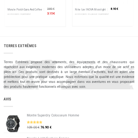
3.80 €
8.90 €
Morale Patch Guns And Coffee
Nite Ize INOVA Microlight
3.15 €
ACCESSOIRES • EQUIPEMENT
ACCESSOIRES • ECLAIRAGE • EQUIPEMENT
TERRES EXTRÊMES
Terres Extrêmes propose des vêtements, des équipements et des chaussures qui
répondent aux exigences modernes des utilisateurs adeptes d'un mode de vie actif en
plein air. Ces produits sont destinés à un large éventail d'activités, tout en ayant une
prédilection pour une pratique spécifique. Nous estimons que la qualité est une évidence
et mettons tout en œuvre pour vous accompagner dans vos aventures en vous proposant
des produits hautement fonctionnels et conçus avec soin.
AVIS
Montre Superdry Colosseum Homme
109.00 €
76.90 €
5
sur 5