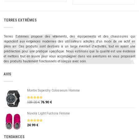
TERRES EXTRÊMES
Terres Extrêmes propose des vêtements, des équipements et des chaussures qui
répondent aux exigences modernes des utilisateurs adeptes d'un mode de vie actif en
plein air. Ces produits sont destinés à un large éventail d'activités, tout en ayant une
prédilection pour une pratique spécifique. Nous estimons que la qualité est une évidence
et mettons tout en œuvre pour vous accompagner dans vos aventures en vous proposant
des produits hautement fonctionnels et conçus avec soin.
AVIS
Montre Superdry Colosseum Homme
109.00 €
76.90 €
5
sur 5
Nuvola Light Fuchsia Femme
24.99 €
5
sur 5
TENDANCES