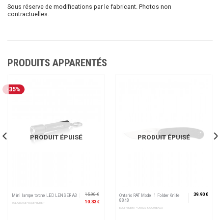
Sous réserve de modifications par le fabricant. Photos non
contractuelles.
PRODUITS APPARENTÉS
-35%
PRODUIT ÉPUISÉ
PRODUIT ÉPUISÉ
15.90 €
39.90 €
Mini lampe torche LED LENSER A3
Ontario RAT Model 1 Folder Knife
8848
10.33 €
ECLAIRAGE • EQUIPEMENT
EQUIPEMENT • OUTILS & COUTEAUX