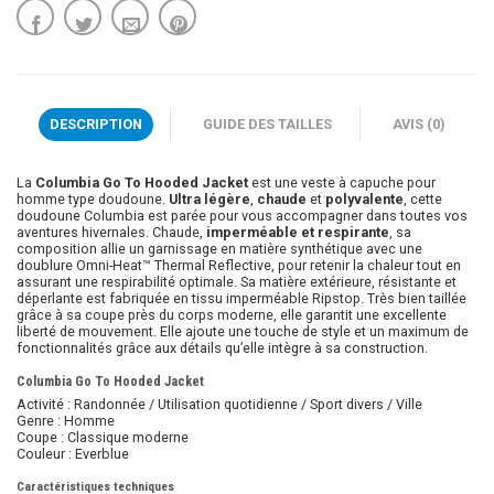
DESCRIPTION
GUIDE DES TAILLES
AVIS (0)
La
Columbia Go To Hooded Jacket
est une veste à capuche pour
homme type doudoune.
Ultra légère
,
chaude
et
polyvalente
, cette
doudoune Columbia est parée pour vous accompagner dans toutes vos
aventures hivernales. Chaude,
imperméable et respirante
, sa
composition allie un garnissage en matière synthétique avec une
doublure Omni-Heat™ Thermal Reflective, pour retenir la chaleur tout en
assurant une respirabilité optimale. Sa matière extérieure, résistante et
déperlante est fabriquée en tissu imperméable Ripstop. Très bien taillée
grâce à sa coupe près du corps moderne, elle garantit une excellente
liberté de mouvement. Elle ajoute une touche de style et un maximum de
fonctionnalités grâce aux détails qu’elle intègre à sa construction.
Columbia Go To Hooded Jacket
Activité : Randonnée / Utilisation quotidienne / Sport divers / Ville
Genre : Homme
Coupe : Classique moderne
Couleur : Everblue
Caractéristiques techniques