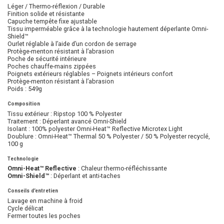
Léger / Thermo-réflexion / Durable
Finition solide et résistante
Capuche tempête fixe ajustable
Tissu imperméable grâce à la technologie hautement déperlante Omni-
Shield™
Ourlet réglable à l’aide d’un cordon de serrage
Protège-menton résistant à l’abrasion
Poche de sécurité intérieure
Poches chauffe-mains zippées
Poignets extérieurs réglables – Poignets intérieurs confort
Protège-menton résistant à l’abrasion
Poids : 549g
Composition
Tissu extérieur : Ripstop 100 % Polyester
Traitement : Déperlant avancé Omni-Shield
Isolant : 100% polyester Omni-Heat™ Reflective Microtex Light
Doublure : Omni-Heat™ Thermal 50 % Polyester / 50 % Polyester recyclé,
100 g
Technologie
Omni-Heat™ Reflective
: Chaleur thermo-réfléchissante
Omni-Shield™
: Déperlant et anti-taches
Conseils d’entretien
Lavage en machine à froid
Cycle délicat
Fermer toutes les poches