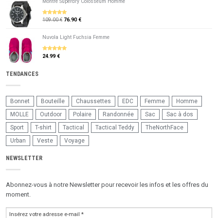
Montre Superdry Colosseum Homme
109.00 €
76.90 €
5
sur 5
Nuvola Light Fuchsia Femme
24.99 €
5
sur 5
TENDANCES
Bonnet
Bouteille
Chaussettes
EDC
Femme
Homme
MOLLE
Outdoor
Polaire
Randonnée
Sac
Sac à dos
Sport
T-shirt
Tactical
Tactical Teddy
TheNorthFace
Urban
Veste
Voyage
NEWSLETTER
Abonnez-vous à notre Newsletter pour recevoir les infos et les offres du
moment.