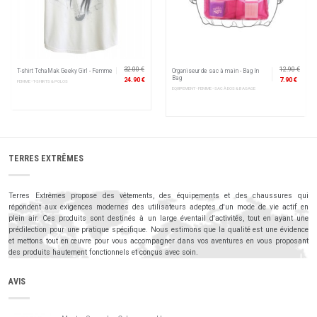
32.00 €
12.90 €
T-shirt TchaMak Geeky Girl - Femme
Organiseur de sac à main - Bag In
Bag
24.90 €
7.90 €
FEMME • T-SHIRTS & POLOS
EQUIPEMENT • FEMME • SAC À DOS & BAGAGE
TERRES EXTRÊMES
Terres Extrêmes propose des vêtements, des équipements et des chaussures qui
répondent aux exigences modernes des utilisateurs adeptes d'un mode de vie actif en
plein air. Ces produits sont destinés à un large éventail d'activités, tout en ayant une
prédilection pour une pratique spécifique. Nous estimons que la qualité est une évidence
et mettons tout en œuvre pour vous accompagner dans vos aventures en vous proposant
des produits hautement fonctionnels et conçus avec soin.
AVIS