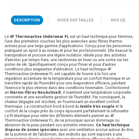
DESCRIPTION
GUIDE DES TAILLES
AVIS (0)
Le
4F Thermoactive Underwear FL
est un haut technique pour femmes,
l’une des premières couches les plus avancées avec fibres thermo-
actives pour une large gamme d’applications. Conçu pour les personnes
pratiquant un sport à au niveau et pour les professionnels. Elle évacue la
transpiration et procure une légère isolation. Idéale pour des activités
d’aérobic par temps frais, une randonnée en hiver ou une sortie sur les
pistes de ski. Spécifiquement conçu pour l’hiver et pour d’autres
conditions plus exigeantes d’utilisation. Le haut technique 4F
Thermoactive Underwear FL est capable de fournir à la fois une
régulation accentuée de la température pour un confort thermique et un
transfère rapide de l’humidité pour une évaporation efficace, pendant
l’exercice le plus intense dans des conditions hivernales. Confectionné
en
thermo-fibres NeoActive®
, il maintient une température corporelle
constante et une excellente gestion de l’humidité. Par conséquent, la
chaleur dégagée est stockée, en fournissant un excellent confort
thermique. La construction bord à bord du
textile très souple
et le
confort de la coupe près du corps épousent parfaitement la silhouette.
Le fil élastique pour relier les différents éléments permet au 4F
Thermoactive Underwear FL de ne provoquer aucun dommage ou
abrasion de la peau pendant vos activités intenses.
Ce haut technique
dispose de zones spéciales
avec une ventilation accrue autour du dos,
de la poitrine et de l’abdomen, des endroits qui sont exposés à une
transpiration élevée, pour fournir une dissipation efficace de la chaleur