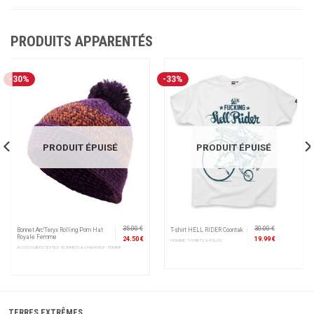
PRODUITS APPARENTÉS
-30%
-33%
PRODUIT ÉPUISÉ
PRODUIT ÉPUISÉ
35.00 €
30.00 €
Bonnet Arc'Teryx Rolling Pom Hat
T-shirt HELL RIDER Coontak
Royale Femme
24.50 €
19.99 €
HOMME • T-SHIRTS & POLOS
ACCESSOIRES TEXTILE • BONNETS & CHAPEAUX • FEMME
TERRES EXTRÊMES