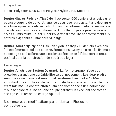
Composition
Tissu : Polyester 600D Super Polytex / Nylon 210D Microrip
Deuter-Super-Polytex
: Tissé de fil polyester 600 deniers et enduit d’une
épaisse couche de polyuréthane, ce tissu léger et résistant à la déchirure
et à l’usure peut être utilisé partout. Il est parfaitement adapté aux sacs à
dos utilisés dans des conditions de difficulté moyenne pour réduire le
poids au minimum. Deuter Super Polytex est produite conformément aux
critères exigeants du standard bluesign.
Deuter-Microrip-Nylon
: Tissu en nylon Ripstop 210 deniers avec des
fils extrêmement solides et un revêtement PU. Ce nylon très très fin, mais
au tissage serré affiche une excellente résistance à l’abrasion et reste
optimal pour la construction de sac à dos léger.
Technologies
Deuter Airstripes System Daypack
: La forme ergonomique des
bretelles garantit une agréable liberté de mouvement. Les deux profils
Airstripes avec canaux d’aération et revêtement en maille Air Mesh
apportent une circulation de l’air maximale, la surface recouvrant le dos
étant minime. La construction bilaminée composée d’une couche de
mousse rigide et d’une couche souple garantit un excellent confort de
portage et un report de charge optimal.
Sous réserve de modifications par le fabricant. Photos non
contractuelles.