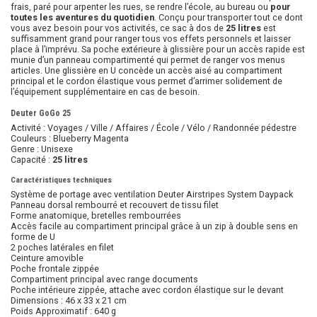
frais, paré pour arpenter les rues, se rendre l’école, au bureau ou
pour
toutes les aventures du quotidien
. Conçu pour transporter tout ce dont
vous avez besoin pour vos activités, ce sac à dos de
25 litres
est
suffisamment grand pour ranger tous vos effets personnels et laisser
place à l’imprévu. Sa poche extérieure à glissière pour un accès rapide est
munie d’un panneau compartimenté qui permet de ranger vos menus
articles. Une glissière en U concède un accès aisé au compartiment
principal et le cordon élastique vous permet d’arrimer solidement de
l’équipement supplémentaire en cas de besoin.
Deuter GoGo 25
Activité : Voyages / Ville / Affaires / École / Vélo / Randonnée pédestre
Couleurs : Blueberry Magenta
Genre : Unisexe
Capacité :
25 litres
Caractéristiques techniques
Système de portage avec ventilation Deuter Airstripes System Daypack
Panneau dorsal rembourré et recouvert de tissu filet
Forme anatomique, bretelles rembourrées
Accès facile au compartiment principal grâce à un zip à double sens en
forme de U
2 poches latérales en filet
Ceinture amovible
Poche frontale zippée
Compartiment principal avec range documents
Poche intérieure zippée, attache avec cordon élastique sur le devant
Dimensions : 46 x 33 x 21 cm
Poids Approximatif : 640 g