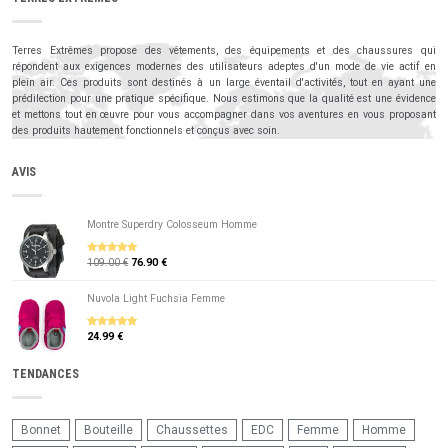
Terres Extrêmes propose des vêtements, des équipements et des chaussures qui
répondent aux exigences modernes des utilisateurs adeptes d'un mode de vie actif en
plein air. Ces produits sont destinés à un large éventail d'activités, tout en ayant une
prédilection pour une pratique spécifique. Nous estimons que la qualité est une évidence
et mettons tout en œuvre pour vous accompagner dans vos aventures en vous proposant
des produits hautement fonctionnels et conçus avec soin.
AVIS
Montre Superdry Colosseum Homme
109.00 €
76.90 €
5
sur 5
Nuvola Light Fuchsia Femme
24.99 €
5
sur 5
TENDANCES
Bonnet
Bouteille
Chaussettes
EDC
Femme
Homme