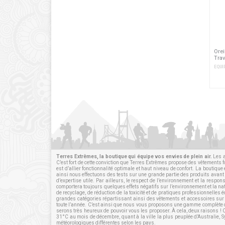
Orei
Trav
EQUI
Terres Extrêmes, la boutique qui équipe vos envies de plein air.
Les a
C’est fort de cette conviction que Terres Extrêmes propose des vêtements 
est d’allier fonctionnalité optimale et haut niveau de confort. La boutiq
ainsi nous effectuons des tests sur une grande partie des produits avant l
d’expertise utile. Par ailleurs, le respect de l’environnement et la respo
comportera toujours quelques effets négatifs sur l’environnement et la n
de recyclage, de réduction de la toxicité et de pratiques professionnell
grandes catégories répartissant ainsi des vêtements et
accessoires
sur 
toute l’année. C’est ainsi que nous vous proposons une gamme complète d
serons très heureux de pouvoir vous les proposer. À cela, deux raisons !
31°C au mois de décembre, quant à la ville la plus peuplée d’Australie, 
météorologiques différentes selon les pays.