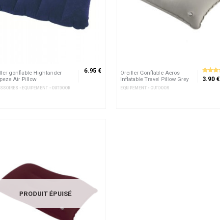
6.95 €
ller gonflable Highlander
Oreiller Gonflable Aeros
4.25
su
3.90 €
peze Air Pillow
Inflatable Travel Pillow Grey
5
SSOIRES • EQUIPEMENT • OUTDOOR
EQUIPEMENT • OUTDOOR
PRODUIT ÉPUISÉ