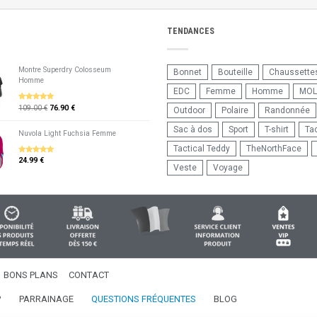
TENDANCES
Montre Superdry Colosseum
Bonnet
Bouteille
Chaussette
Homme
EDC
Femme
Homme
MOL
109.00 €
76.90 €
5
sur 5
Outdoor
Polaire
Randonnée
Sac à dos
Sport
T-shirt
Tac
Nuvola Light Fuchsia Femme
Tactical Teddy
TheNorthFace
24.99 €
5
sur 5
Veste
Voyage
BONS PLANS
CONTACT
?
PARRAINAGE
QUESTIONS FRÉQUENTES
BLOG