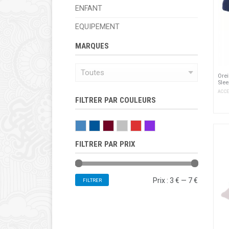
ENFANT
EQUIPEMENT
MARQUES
Orei
Slee
ACCE
FILTRER PAR COULEURS
BLEU
BLEU FONCÉ
BORDEAUX
GRIS
ROUGE
VIOLET
FILTRER PAR PRIX
Prix :
3 €
—
7 €
FILTRER