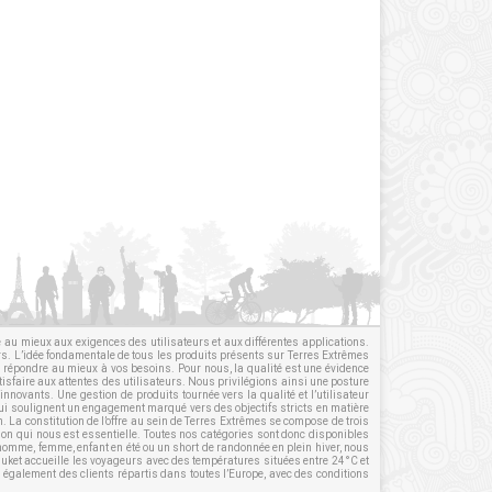
re au mieux aux exigences des utilisateurs et aux différentes applications.
irs. L’idée fondamentale de tous les produits présents sur Terres Extrêmes
ur répondre au mieux à vos besoins. Pour nous, la qualité est une évidence
tisfaire aux attentes des utilisateurs. Nous privilégions ainsi une posture
innovants. Une gestion de produits tournée vers la qualité et l’utilisateur
qui soulignent un engagement marqué vers des objectifs stricts en matière
n
. La constitution de l’offre au sein de Terres Extrêmes se compose de trois
tion qui nous est essentielle. Toutes nos catégories sont donc disponibles
homme
,
femme
,
enfant
en été ou un short de randonnée en plein hiver, nous
huket accueille les voyageurs avec des températures situées entre 24°C et
également des clients répartis dans toutes l’Europe, avec des conditions