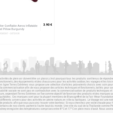
3.90 €
ller Gonflable Aeros Inflatable
el Pillow Burgundy
PEMENT • OUTDOOR
ctivités de plein air doivent être un plaisir, c’est pourquoi tous les produits sont tenus de répond
fonctionnels, des équipements et des chaussures pour les activités outdoor, les voyages et les lois
ue en ligne Terres Extrêmes vous propose une sélection d’articles polyvalents choisis avec soin po
a commercialisation afin de vous proposer des articles techniques et fonctionnels, taillés pour sa
nsabilité sociale ne sont pas en contradiction avec la commercialisation de produits techniques et 
ature, cependant Terres Extrêmes se fixe comme objectif de favoriser des produits et des marques 
es équitables. Ces marques sont pour la plupart membres de
Bluesign®
et de la
Fair Wear Foundatio
différents univers pour des activités en pleine nature, en ville ou tactiques. Le Voyage est une no
e produits afin que vous puissiez trouver votre bonheur. Si vous cherchez une veste chaude pour
 Certains de nos clients partent à l’autre bout du monde. Une ville du sud de la Thaïlande comme P
Sydney enregistre des températures comprises entre 8°C et 17°C en plein mois d’août. Nous avons 