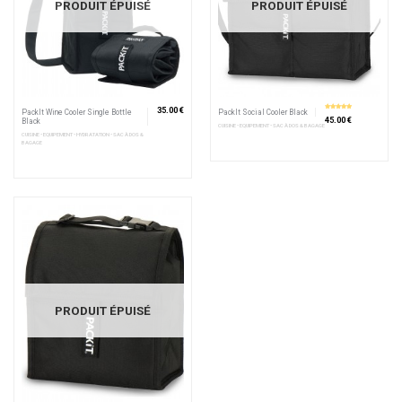
PRODUIT ÉPUISÉ
PRODUIT ÉPUISÉ
35.00 €
PackIt Wine Cooler Single Bottle
PackIt Social Cooler Black
5
sur 5
45.00 €
Black
CUISINE • EQUIPEMENT • SAC À DOS & BAGAGE
CUISINE • EQUIPEMENT • HYDRATATION • SAC À DOS &
BAGAGE
PRODUIT ÉPUISÉ