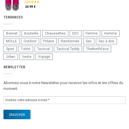
24.99 €
5
sur 5
TENDANCES
Bonnet
Bouteille
Chaussettes
EDC
Femme
Homme
MOLLE
Outdoor
Polaire
Randonnée
Sac
Sac à dos
Sport
T-shirt
Tactical
Tactical Teddy
TheNorthFace
Urban
Veste
Voyage
NEWSLETTER
Abonnez-vous à notre Newsletter pour recevoir les infos et les offres du
moment.