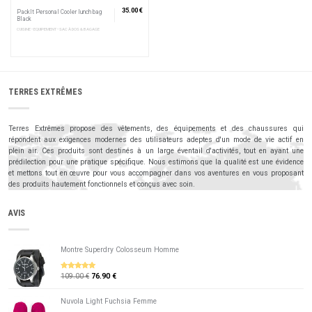
35.00 €
PackIt Personal Cooler lunch bag
Black
CUISINE • EQUIPEMENT • SAC À DOS & BAGAGE
TERRES EXTRÊMES
Terres Extrêmes propose des vêtements, des équipements et des chaussures qui
répondent aux exigences modernes des utilisateurs adeptes d'un mode de vie actif en
plein air. Ces produits sont destinés à un large éventail d'activités, tout en ayant une
prédilection pour une pratique spécifique. Nous estimons que la qualité est une évidence
et mettons tout en œuvre pour vous accompagner dans vos aventures en vous proposant
des produits hautement fonctionnels et conçus avec soin.
AVIS
Montre Superdry Colosseum Homme
109.00 €
76.90 €
5
sur 5
Nuvola Light Fuchsia Femme